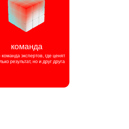
команда
команда экспертов, где ценят
лько результат, но и друг друга