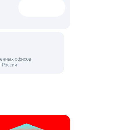
1522 тыс
вакансий
18 млн
енных офисов
й России
пользователей в день