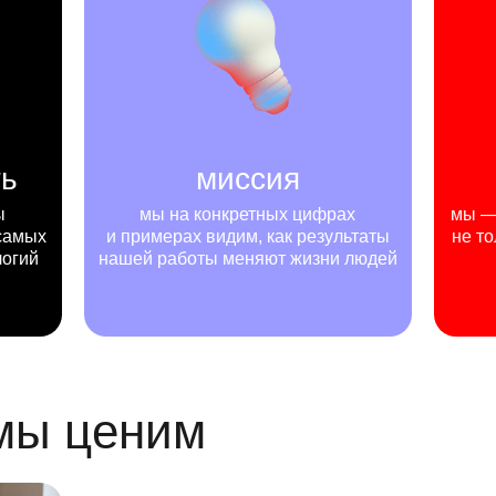
ть
миссия
ы
мы на конкретных цифрах
мы — 
самых
и примерах видим, как результаты
не то
логий
нашей работы меняют жизни людей
 мы ценим