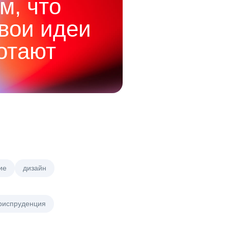
м, что
твои идеи
отают
ие
дизайн
риспруденция