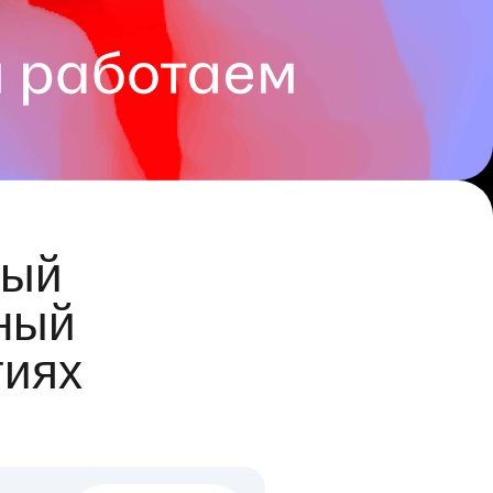
ый
ный
гиях