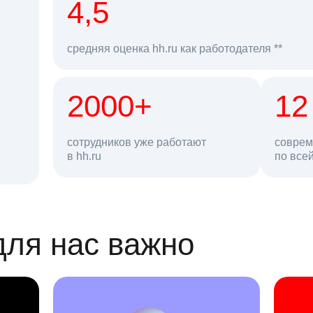
рд
4,5
средняя оценка hh.ru как работодателя **
2000+
68 млн
12
сотрудников уже работают
соврем
в hh.ru
резюме в базе
по все
ансии
для нас важно