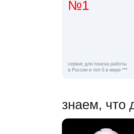
№1
1 мл
сервис для поиска работы
в России и топ-5 в мире ***
откликов на вак
знаем, что 