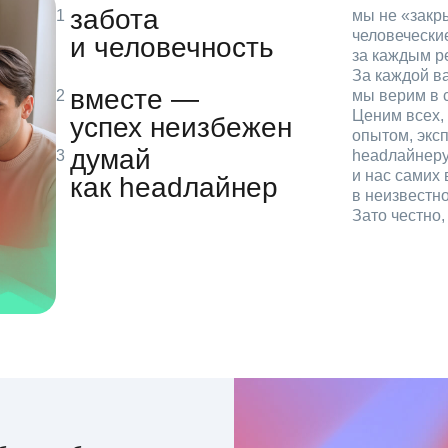
забота
мы не «зак
человечески
и человечность
за каждым р
За каждой в
вместе —
мы верим в с
Ценим всех, 
успех неизбежен
опытом, эксп
думай
headлайнеру
и нас самих 
как headлайнер
в неизвестн
Зато честно