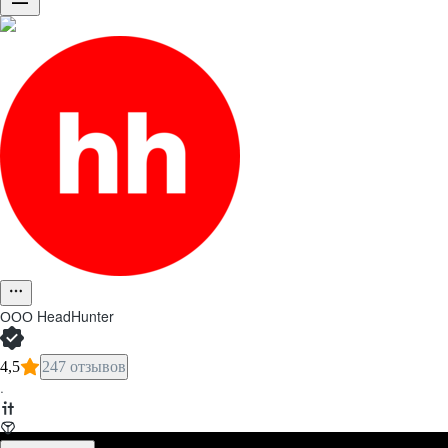
ООО
HeadHunter
4,5
247 отзывов
·