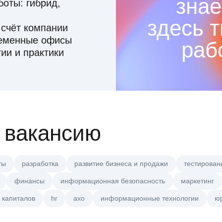
знае
оты: гибрид,
здесь 
 счёт компании
ременные офисы
раб
ии и практики
 вакансию
ты
разработка
развитие бизнеса и продажи
тестирован
финансы
информационная безопасность
маркетинг
 капиталов
hr
axo
информационные технологии
ю