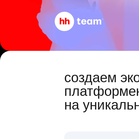
создаем эк
платформен
на уникаль